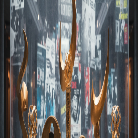
ヴェネツィア、ベルリン、サンダンス映画祭の決
定的な違い | art369.jp
ヴェネツィア、ベルリン、サンダンス。これら世界を代表す
る国際映画祭は、それぞれ異なる歴史、哲学、そして映画業
界における役割を持っています。その核心的な違いを深掘り
します。
2026年7月7日
読了時間:
1
分
国際映画祭
アジア発の画期的なインディーズ映画を多く上映
する国際映画祭はどれ？
アジア発の画期的なインディーズ映画に焦点を当てた国際映
画祭の戦略的価値を深掘り。映画ジャーナリスト黒川恒一
が、釜山、東京、香港といった主要映画祭の役割と未来を
art369.jpで徹底解説します。